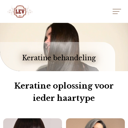
Videospeler
Keratine behandeling
Keratine oplossing voor
ieder haartype